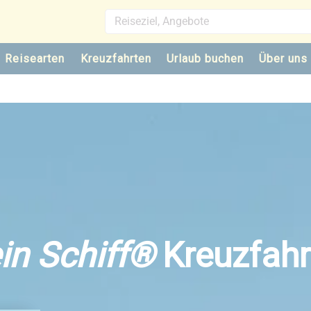
Reisearten
Kreuzfahrten
Urlaub buchen
Über uns
in Schiff®
Kreuzfahr