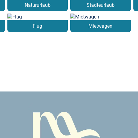
Natururlaub
Städteurlaub
Flug
Mietwagen